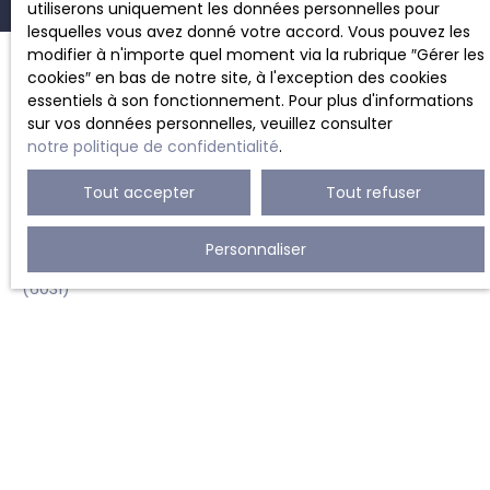
utiliserons uniquement les données personnelles pour
lesquelles vous avez donné votre accord. Vous pouvez les
modifier à n'importe quel moment via la rubrique ″Gérer les
cookies″ en bas de notre site, à l'exception des cookies
essentiels à son fonctionnement. Pour plus d'informations
JE RECHERCHE UN BIEN
sur vos données personnelles, veuillez consulter
notre politique de confidentialité
.
Location bureau Charleroi (6000)
Tout accepter
Tout refuser
Location appartement Charleroi (6000)
Vente maison mitoyenne 2 côtés Lodelinsart (6042)
Personnaliser
Vente maison mitoyenne 1 côté Monceau-Sur-Sambre
(6031)
Vente villa Marcinelle (6001)
Location studio Charleroi (6000)
JE SUIS PROPRIÉTAIRE