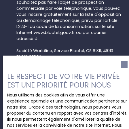
souhaitez pas faire l'objet de prospection
commerciale par voie téléphonique, vous pouvez
vous inscrire gratuitement sur la liste d'opposition
au démarchage téléphonique, prévu par l'article
L223-1 du code de la consommation, sur le site
Internet www.bloctel.gouv.fr ou par courrier
adressé à :
Société Worldline, Service Bloctel, CS 61311, 41013
BLOIS CEDEX.
Pour en savoir plus sur le traitement de vos
LE RESPECT DE VOTRE VIE PRIVÉE
données personnelles, veuillez consulter notre
politique de confidentialité
.
EST UNE PRIORITÉ POUR NOUS
Nous utilisons des cookies afin de vous offrir une
expérience optimale et une communication pertinente sur
Recevoir des annonces
notre site. Grace à ces technologies, nous pouvons vous
proposer du contenu en rapport avec vos centres d'intérêt.
Ils nous permettent également d'améliorer la qualité de
nos services et la convivialité de notre site internet. Nous