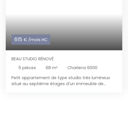
615
€ /mois HC
BEAU STUDIO RÉNOVÉ
5
pièces
68
m²
Charleroi 6000
Petit appartement de type studio très lumineux
situé au septième étages d'un immeuble de
standing et de bonne réputation avec ascenseur
situé dans un quartier calme et prisé, proche de
toutes les facilités.
L'appartement est composé
de : Hall d'entée avec porte blindée et vidéophone,
WC séparé + lave mains, coin chaufferie, beau
living très lumineux, cuisine équipée (lave vaisselle,
four, taques électrique, frigo, meuble de