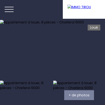
Loué
Menu
Estimation
+ de photos