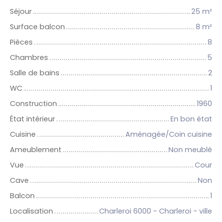
Séjour
25
m²
Surface balcon
8
m²
Pièces
8
Chambres
5
Salle de bains
2
WC
1
Construction
1960
État intérieur
En bon état
Cuisine
Aménagée/Coin cuisine
Ameublement
Non meublé
Vue
Cour
Cave
Non
Balcon
1
Localisation
Charleroi 6000 - Charleroi - ville