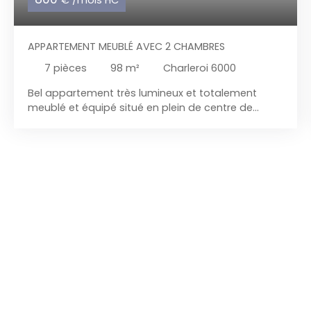
€ /mois HC
APPARTEMENT MEUBLÉ AVEC 2 CHAMBRES
7
pièces
98
m²
Charleroi 6000
Bel appartement très lumineux et totalement
meublé et équipé situé en plein de centre de
Charleroi et à proximité de toutes les facilités et
commerces.
Comprenant : RDC : hall commun
avec porte sécurisée , sas d'entrée , accès vers
ascenseur L'appartement est composé de : Hall
d'entrée, spacieux living de 34 m² ( salon - salle à
manger) , cuisine équipée ( taques vitro, four,
hotte, avec espace de rangement) + balcon,
pièce dressing, WC séparé, hall de nuit avec deux
chambre , salle de bains avec baignoire + meuble
évier. Confort : Entièrement meublé et équipé,
avec belle vue sur le centre ville, châssis PVC DV.
Mobilité : situé en plein centre ville, proche de la
gare, bus. A quelque pas du Centre commercial