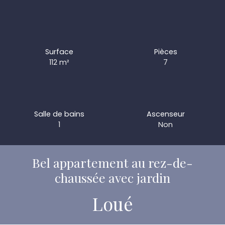
Surface
Pièces
112
m²
7
Salle de bains
Ascenseur
1
Non
Bel appartement au rez-de-
chaussée avec jardin
Loué