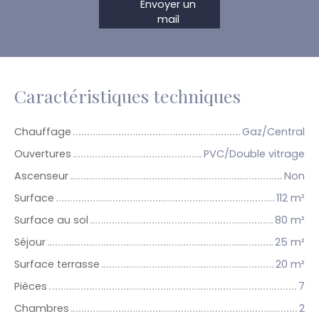
Envoyer un
mail
Caractéristiques techniques
Chauffage
Gaz/Central
Ouvertures
PVC/Double vitrage
Ascenseur
Non
Surface
112
m²
Surface au sol
80
m²
Séjour
25
m²
Surface terrasse
20
m²
Pièces
7
Chambres
2