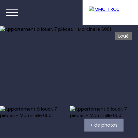
Loué
Menu
Estimation
+ de photos