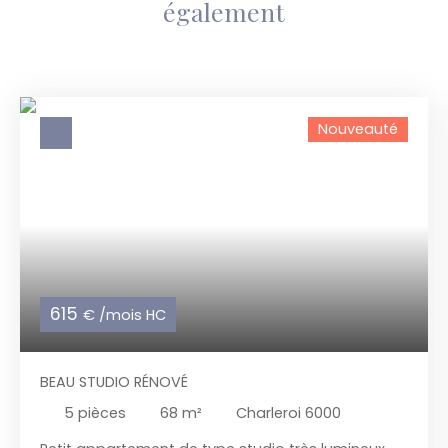
également
Nouveauté
615
€ /mois HC
BEAU STUDIO RÉNOVÉ
5
pièces
68
m²
Charleroi 6000