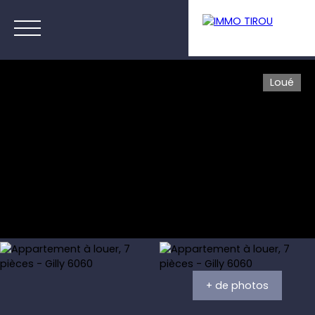
Loué
Menu
Estimation
+ de photos