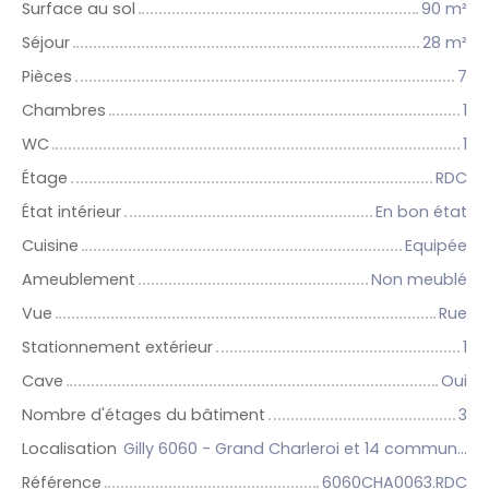
Surface au sol
90
m²
Séjour
28
m²
Pièces
7
Chambres
1
WC
1
Étage
RDC
État intérieur
En bon état
Cuisine
Equipée
Ameublement
Non meublé
Vue
Rue
Stationnement extérieur
1
Cave
Oui
Nombre d'étages du bâtiment
3
Localisation
Gilly 6060 - Grand Charleroi et 14 communes
Référence
6060CHA0063.RDC