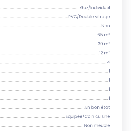
Gaz/Individuel
PVC/Double vitrage
Non
65
m²
30
m²
12
m²
4
1
1
1
1
En bon état
Equipée/Coin cuisine
Non meublé