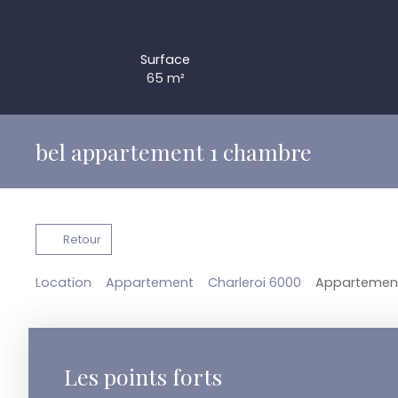
Surface
65
m²
bel appartement 1 chambre
Retour
Location
Appartement
Charleroi 6000
Appartement 
Les points forts