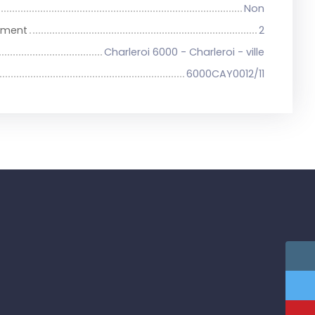
Non
iment
2
Charleroi 6000 - Charleroi - ville
6000CAY0012/11