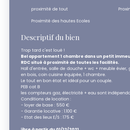
proximité de tout
Proxi
Proximité des hautes Ecoles
Descriptif du bien
Trop tard c'est loué !
Bel appartement 1 chambre dans un petit immeub
RDC situé à proximité de toutes les facilités.
Hall d'entrée, salle de douche + wc + meuble évier, 
en bois, coin cuisine équipée, 1 chambre.
Le tout en bon état et idéal pour un couple.
PEB cat B
les compteurs gaz, électricité + eau sont indépenda
Conditions de location :
- loyer de base : 550 €
- Garantie locative : 1.100 €
- Etat des lieux E/S : 175 €
l
ibre à partir du 01/12/2021.