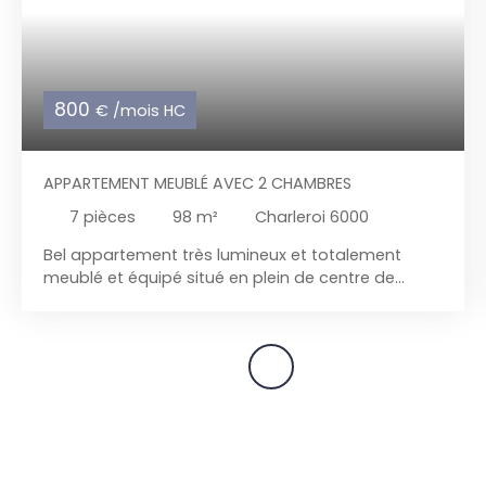
800
€ /mois HC
APPARTEMENT MEUBLÉ AVEC 2 CHAMBRES
7
pièces
98
m²
Charleroi 6000
Bel appartement très lumineux et totalement
meublé et équipé situé en plein de centre de
Charleroi et à proximité de toutes les facilités et
commerces.
Comprenant : RDC : hall commun
avec porte sécurisée , sas d'entrée , accès vers
ascenseur L'appartement est composé de : Hall
d'entrée, spacieux living de 34 m² ( salon - salle à
manger) , cuisine équipée ( taques vitro, four,
hotte, avec espace de rangement) + balcon,
pièce dressing, WC séparé, hall de nuit avec deux
chambre , salle de bains avec baignoire + meuble