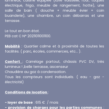
lumineux, cuisine équipée (lave vaisselle, four, taques
électrique, frigo, meuble de rangement, hotte), une
salle de bain ( douche + meuble évier + coin
buanderie), une chambre, un coin débarras et une
terrasse.
Le tout en bon état.
PEB cat C N° 20211011001100.
Mobilité
: Quartier calme et à proximité de toutes les
facilités. ( parc, écoles, commerces, etc... ).
Confort
: Carrelage partout, châssis PVC DV, très
lumineux ! ,belle terrasse, ascenseur
Chaudière au gaz à condensation.
Tous les compteurs sont individuels. ( eau - gaz -
électricité)
Conditions de location
:
- loyer de base
: 615 € / mois
- provision de charges pour les parties communes
: