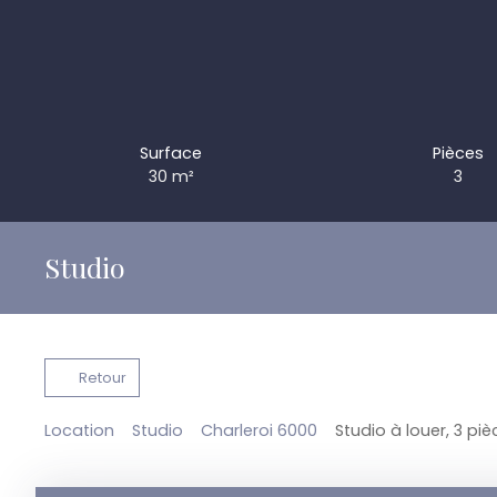
Surface
Pièces
30
m²
3
Studio
Retour
Location
Studio
Charleroi 6000
Studio à louer, 3 pi