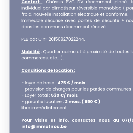
Confort
: Châssis PVC DV récemment placé, tr
individuel par climatiseur réversible monobloc ( 
froid, nouvelle installation électrique et conforme.
Immeuble sécurisé avec portes de sécurité + nouv
dans les communs récemment rénové.
PEB cat C n° 20150827022244.
Mobilité
: Quartier calme et à proximité de toutes les
commerces, etc... ).
Conditions de location :
- loyer de base :
475 € / mois
- provision de charges pour les parties communes 
- Loyer total :
530 €/ mois
- garantie locative :
2 mois. ( 950 € )
libre immédiatement.
Pour visite et info, contactez nous au 071/
info@immotirou.be