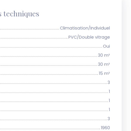
s techniques
Climatisation/Individuel
PVC/Double vitrage
Oui
30
m²
30
m²
15
m²
3
1
1
1
3
1960