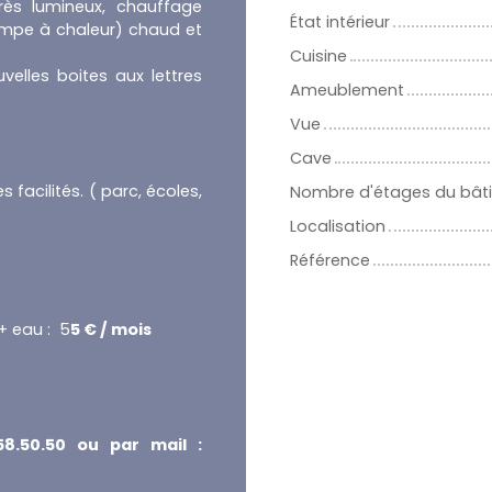
ès lumineux, chauffage
État intérieur
pompe à chaleur) chaud et
Cuisine
elles boites aux lettres
Ameublement
Vue
Cave
 facilités. ( parc, écoles,
Nombre d'étages du bât
Localisation
Référence
+ eau : 5
5 € / mois
58.50.50 ou par mail :