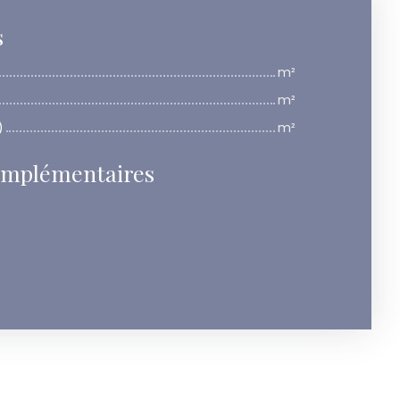
s
m²
m²
)
m²
omplémentaires