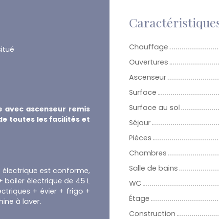
Caractéristique
Chauffage
situé
Ouvertures
Ascenseur
Surface
Surface au sol
le avec ascenseur remis
 toutes les facilités et
Séjour
Pièces
Chambres
Salle de bains
on électrique est conforme,
 boiler électrique de 45 L
WC
ctriques + évier + frigo +
Étage
ne à laver.
Construction