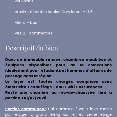
WIFI inclus
proximité hautes écoles Condorcet + ULB
Métro + bus
Ville 2 - commerces
Descriptif du bien
Dans un immeuble rénové, chambres meublées et
équipées disponibles pour de la colocations
idéalement pour étudiants et hommes d'affaires de
passage dans la région.
Le loyer est toutes charges comprises avec
électricité + chauffage + eau + wifi + assurances.
Reste une chambre au rez-de-chaussée libre à
partir du 01/07/2026
Parties communes :
Hall commun, 1 wc + lave-mains
par étage, 2 grand living au 1er et 2ème étage