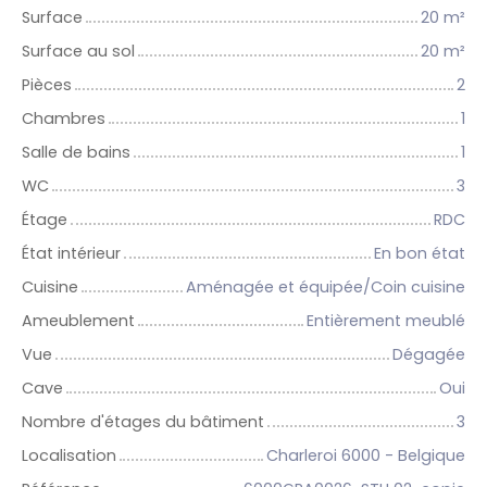
Surface
20
m²
Surface au sol
20
m²
Pièces
2
Chambres
1
Salle de bains
1
WC
3
Étage
RDC
État intérieur
En bon état
Cuisine
Aménagée et équipée/Coin cuisine
Ameublement
Entièrement meublé
Vue
Dégagée
Cave
Oui
Nombre d'étages du bâtiment
3
Localisation
Charleroi 6000 - Belgique