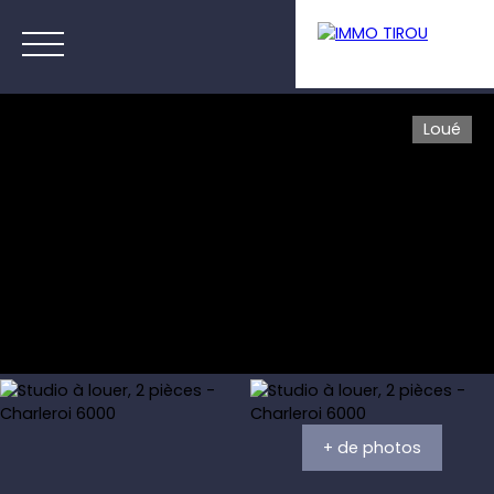
Loué
Menu
Estimation
+ de photos