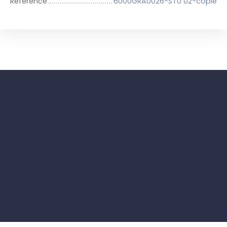
Référence
6000GRA0026-STU 02-copie
+
−