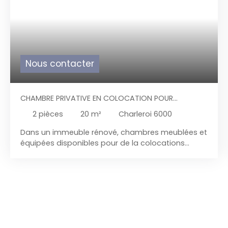
Nous contacter
CHAMBRE PRIVATIVE EN COLOCATION POUR
ÉTUDIANT
2
pièces
20
m²
Charleroi 6000
Dans un immeuble rénové, chambres meublées et
équipées disponibles pour de la colocations
idéalement pour étudiants et hommes d'affaires
de passage dans la région.
Le loyer est toutes
charges comprises avec électricité + chauffage +
eau + wifi + assurances.
Reste une chambre au
rez-de-chaussée libre à partir du 01/07/2026
Parties communes : Hall commun, 1 wc + lave-
mains par étage, 2 grand living au 1er et 2ème