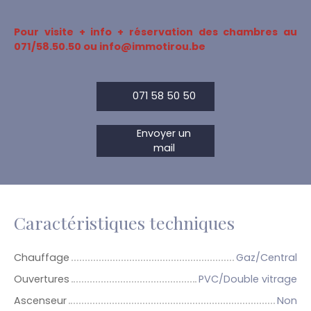
Pour visite + info + réservation des chambres au
071/58.50.50 ou info@immotirou.be
071 58 50 50
Envoyer un
mail
Caractéristiques techniques
Chauffage
Gaz/Central
Ouvertures
PVC/Double vitrage
Ascenseur
Non