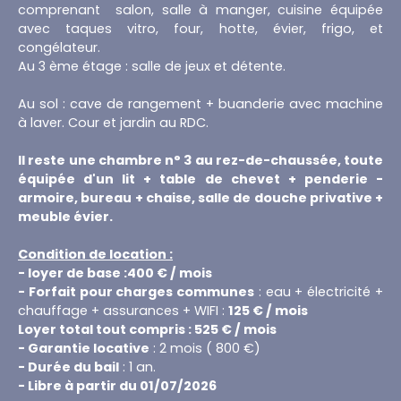
comprenant salon, salle à manger, cuisine équipée
avec taques vitro, four, hotte, évier, frigo, et
congélateur.
Au 3 ème étage : salle de jeux et détente.
Au sol : cave de rangement + buanderie avec machine
à laver. Cour et jardin au RDC.
Il reste une chambre n° 3 au rez-de-chaussée, toute
équipée d'un lit + table de chevet + penderie -
armoire, bureau + chaise, salle de douche privative +
meuble évier.
Condition de location :
- loyer de base :
4
00 € / mois
- Forfait pour charges communes
: eau + électricité +
chauffage + assurances + WIFI :
125 € / mois
Loyer total tout compris : 525 € / mois
- Garantie locative
: 2 mois ( 800 €)
- Durée du bail
: 1 an.
- Libre à partir du 01/07/2026