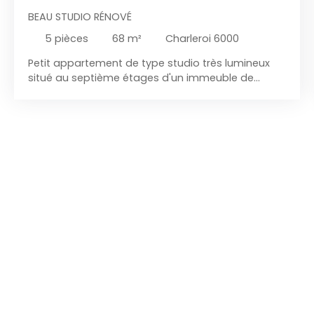
BEAU STUDIO RÉNOVÉ
5
pièces
68
m²
Charleroi 6000
Petit appartement de type studio très lumineux
situé au septième étages d'un immeuble de
standing et de bonne réputation avec ascenseur
situé dans un quartier calme et prisé, proche de
toutes les facilités.
L'appartement est composé
de : Hall d'entée avec porte blindée et vidéophone,
WC séparé + lave mains, coin chaufferie, beau
living très lumineux, cuisine équipée (lave vaisselle,
four, taques électrique, frigo, meuble de
rangement, hotte), une salle de bain ( douche +
meuble évier + coin buanderie), une chambre, un
coin débarras et une terrasse. Le tout en bon état.
PEB cat C N° 20211011001100. Mobilité : Quartier
calme et à proximité de toutes les facilités. ( parc,
écoles, commerces, etc... ). Confort : Carrelage
partout, châssis PVC DV, très lumineux ! ,belle
terrasse, ascenseur Chaudière au gaz à
condensation. Tous les compteurs sont