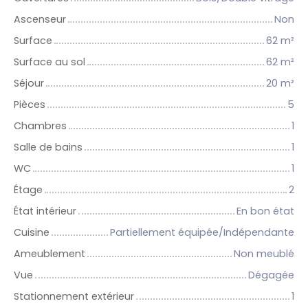
Ascenseur
Non
Surface
62
m²
Surface au sol
62
m²
Séjour
20
m²
Pièces
5
Chambres
1
Salle de bains
1
WC
1
Étage
2
État intérieur
En bon état
Cuisine
Partiellement équipée/Indépendante
Ameublement
Non meublé
Vue
Dégagée
Stationnement extérieur
1