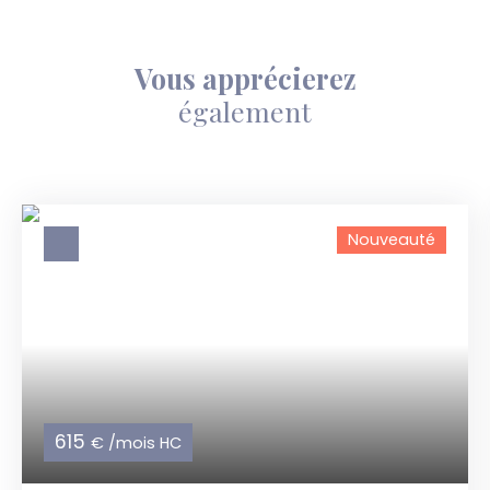
Vous apprécierez
également
Nouveauté
615
€ /mois HC