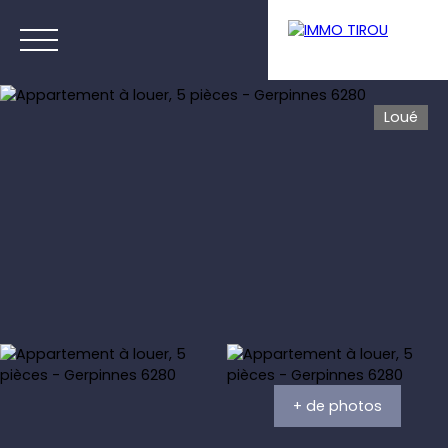
Loué
Menu
Estimation
+ de photos