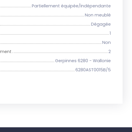
Partiellement équipée/Indépendante
Non meublé
Dégagée
1
Non
iment
2
Gerpinnes 6280 - Wallonie
6280AST0015B/5