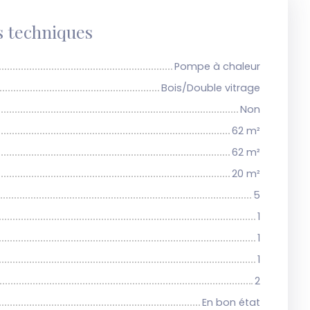
s techniques
Pompe à chaleur
Bois/Double vitrage
Non
62
m²
62
m²
20
m²
5
1
1
1
2
En bon état