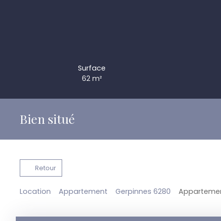
Surface
62
m²
Bien situé
Retour
Location
Appartement
Gerpinnes 6280
Appartement