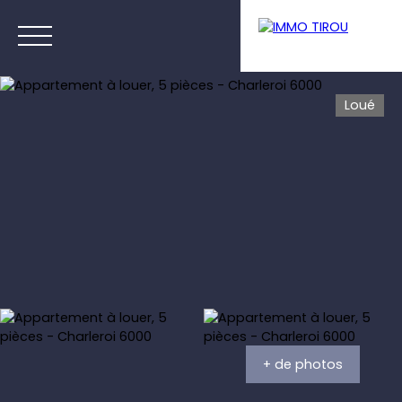
Loué
Menu
Estimation
+ de photos