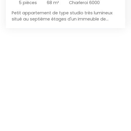
5
pièces
68
m²
Charleroi 6000
Petit appartement de type studio très lumineux
situé au septième étages d'un immeuble de
standing et de bonne réputation avec ascenseur
situé dans un quartier calme et prisé, proche de
toutes les facilités.
L'appartement est composé
de : Hall d'entée avec porte blindée et vidéophone,
WC séparé + lave mains, coin chaufferie, beau
living très lumineux, cuisine équipée (lave vaisselle,
four, taques électrique, frigo, meuble de
rangement, hotte), une salle de bain ( douche +
meuble évier + coin buanderie), une chambre, un
coin débarras et une terrasse. Le tout en bon état.
PEB cat C N° 20211011001100. Mobilité : Quartier
calme et à proximité de toutes les facilités. ( parc,
écoles, commerces, etc... ). Confort : Carrelage
partout, châssis PVC DV, très lumineux ! ,belle
terrasse, ascenseur Chaudière au gaz à
condensation. Tous les compteurs sont
individuels. ( eau - gaz - électricité) Conditions de
location : - loyer de base : 615 € / mois -