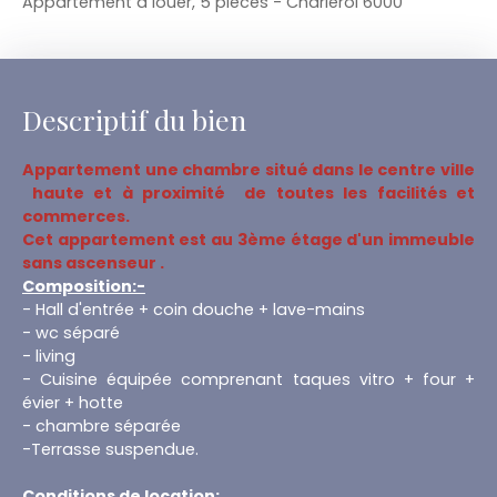
Appartement à louer, 5 pièces - Charleroi 6000
Descriptif du bien
Appartement une chambre situé dans le centre ville
haute et à proximité de toutes les facilités et
commerces.
Cet appartement est au 3ème étage d'un immeuble
sans ascenseur .
Composition:-
- Hall d'entrée + coin douche + lave-mains
- wc séparé
- living
- Cuisine équipée comprenant taques vitro + four +
évier + hotte
- chambre séparée
-Terrasse suspendue.
Conditions de location: